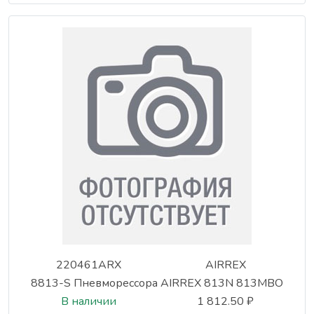
220461ARX
AIRREX
8813-S Пневморессора AIRREX 813N 813MBO
В наличии
1 812.50 ₽