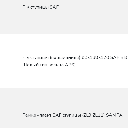
Р к ступицы SAF
Р к ступицы (подшипники) 88x138x120 SAF BI9
(Новый тип кольца ABS)
Ремкомплект SAF ступицы (ZL9 ZL11) SAMPA