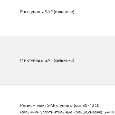
Р к ступицы SAF (сальники)
Р к ступицы SAF (сальники)
Ремкомплект SAF ступицы (ось S9-4218)
(сальники,уплотнительные кольца,смазка) SAM