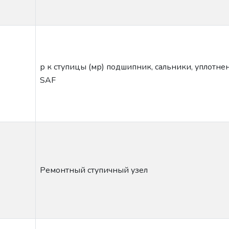
р к ступицы (мр) подшипник, сальники, уплотне
SAF
Ремонтный ступичный узел