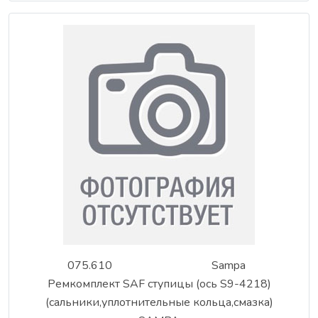
075.610
Sampa
Ремкомплект SAF ступицы (ось S9-4218)
(сальники,уплотнительные кольца,смазка)