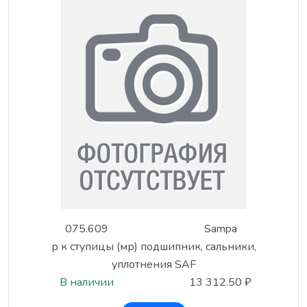
075.609
Sampa
р к ступицы (мр) подшипник, сальники,
уплотнения SAF
В наличии
13 312.50 ₽